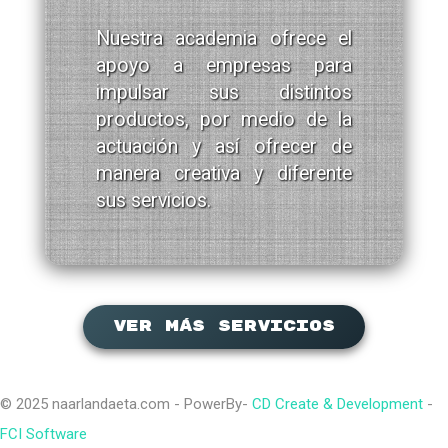
Nuestra academia ofrece el
apoyo a empresas para
impulsar sus distintos
productos, por medio de la
actuación y así ofrecer de
manera creativa y diferente
sus servicios.
Ver más servicios
© 2025 naarlandaeta.com - PowerBy-
CD Create & Development
-
FCI Software