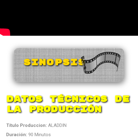
SINOPSIS
Datos Técnicos de
la Producción
Título Produccion:
ALADDIN
Duración:
90 Minutos