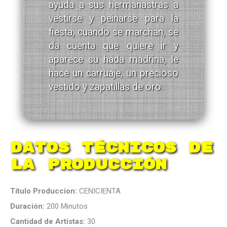
ayuda a sus hermanastras a
vestirse y peinarse para la
fiesta, cuando se marchan, se
da cuenta que quiere ir y
aparece su hada madrina, le
hace un carruaje, un precioso
vestido y zapatillas de oro.
Datos Técnicos de
la Producción
Título Produccion:
CENICIENTA
Duración:
200 Minutos
Cantidad de Artistas:
30