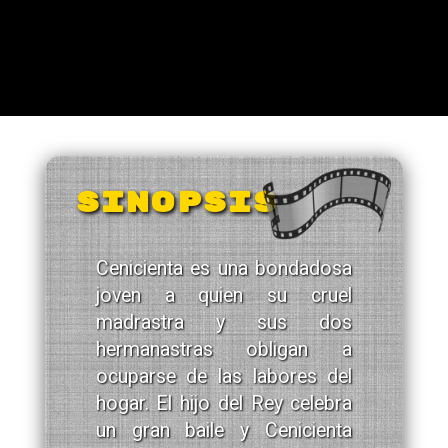
SINOPSIS
Cenicienta es una bondadosa
joven a quien su cruel
madrastra y sus dos
hermanastras obligan a
ocuparse de las labores del
hogar. El hijo del Rey celebra
un gran baile y Cenicienta