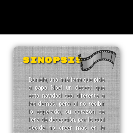
SINOPSIS
Daniela, una huérfana que pide
a papa Noel un deseo: que
esta navidad sea diferente a
las demás, pero al no recibir
lo esperado, su corazón se
llena de decepción, por lo cual
decide no creer más en la