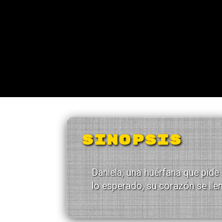
SINOPSIS
Daniela, una huérfana que pide 
lo esperado, su corazón se lle