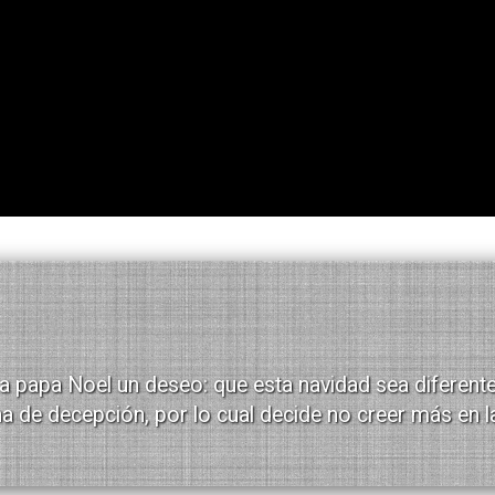
a papa Noel un deseo: que esta navidad sea diferente
na de decepción, por lo cual decide no creer más en l