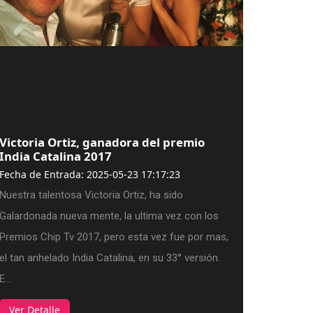
Victoria Ortiz, ganadora del premio
India Catalina 2017
Fecha de Entrada: 2025-05-23 17:17:23
Nuestra talentosa Victoria Ortiz, ha sido
Galardonada nueva mente, la ultima vez con los
Premios Chip Tv 2017, pero esta vez fue por mas,
el tan anhelado India Catalina, en su 33° versión.
E...
Ver Detalle