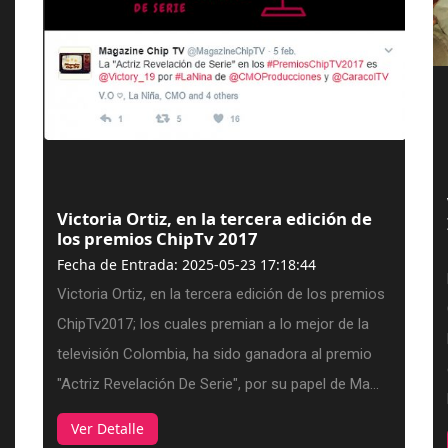
Victoria Ortiz, en la tercera edición de
los premios ChipTv 2017
Fecha de Entrada: 2025-05-23 17:18:44
Victoria Ortiz, en la tercera edición de los premios
ChipTv2017; los cuales premian a lo mejor de la
televisión Colombia, ha sido ganadora al premio
"Actriz Revelación De Serie", por su papel de Ma...
Ver Detalle