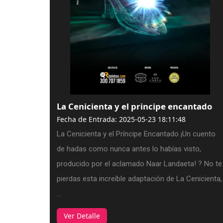
La Cenicienta y el principe encantado
Fecha de Entrada: 2025-05-23 18:11:48
La Cenicienta y el Príncipe Encantado ¡Un cuento
de hadas como nunca antes lo habías visto,
producido por el aclamado Naar Landaeta! ? No te
pierdas esta increíble adaptación de La Cenicienta,
...
Ver Detalle