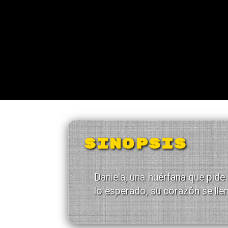
SINOPSIS
Daniela, una huérfana que pide 
lo esperado, su corazón se lle