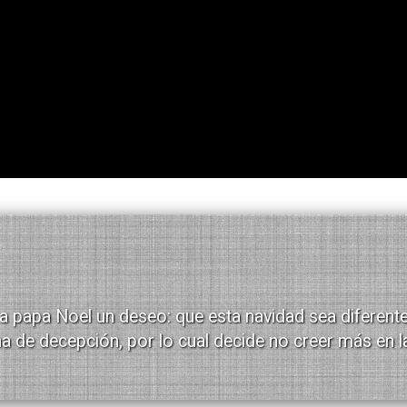
a papa Noel un deseo: que esta navidad sea diferente
na de decepción, por lo cual decide no creer más en l